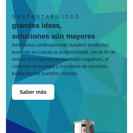
SUSTENTABILIDAD
grandes ideas,
soluciones aún mayores
Innovamos continuamente nuestros productos
teniendo en cuenta la sostenibilidad, con el fin de
reducir los impactos ambientales negativos, el
consumo de energía y los costos de servicios
públicos para nuestros clientes.
Saber más